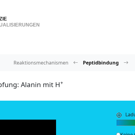
ZIE
UALISIERUNGEN
Reaktionsmechanismen
Peptidbindung
+
pfung: Alanin mit H
Lad
Keine