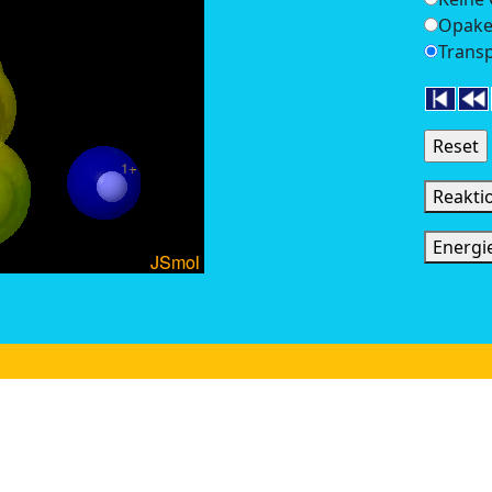
Opake
Trans
Reakti
Energi