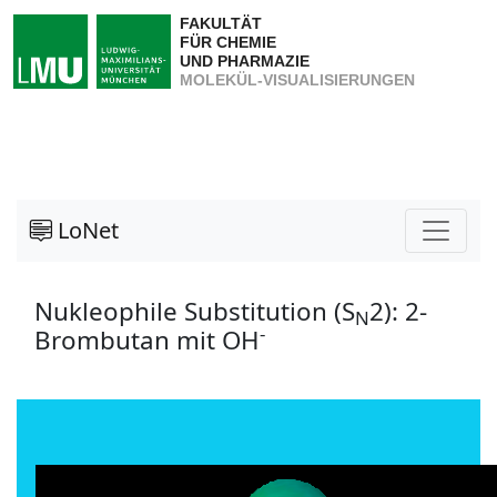
FAKULTÄT
FÜR CHEMIE
UND PHARMAZIE
MOLEKÜL-VISUALISIERUNGEN
LoNet
Nukleophile Substitution (S
2): 2-
N
-
Brombutan mit OH