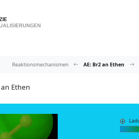
ZIE
UALISIERUNGEN
Reaktionsmechanismen
AE: Br2 an Ethen
an Ethen
Lad