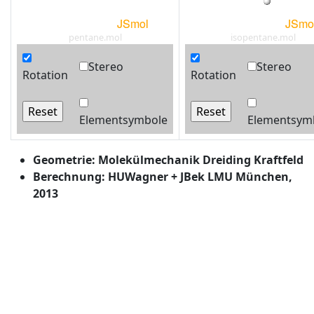
pentane.mol
isopentane.mol
Stereo
Stereo
Rotation
Rotation
Elementsymbole
Elementsym
Geometrie: Molekülmechanik Dreiding Kraftfeld
Berechnung: HUWagner + JBek LMU München,
2013